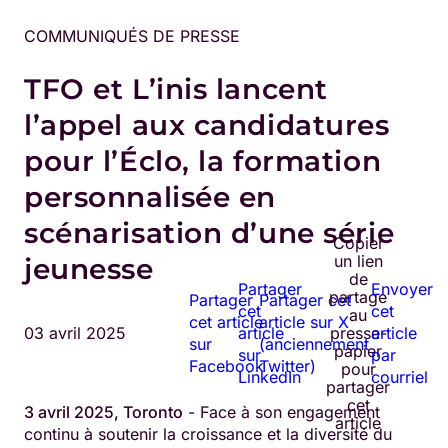
COMMUNIQUÉS DE PRESSE
TFO et L’inis lancent
l’appel aux candidatures
pour l’Éclo, la formation
personnalisée en
scénarisation d’une série
Copier
un lien
jeunesse
de
Partager
Envoyer
partage
Partager
Partager cet
cet
cet
au
cet article
article sur X
03 avril 2025
article
presse-
article
sur
(anciennement
papier
sur
par
Facebook
Twitter)
pour
LinkedIn
courriel
partager
cet
3 avril 2025, Toronto
- Face à son engagement
article
continu à soutenir la croissance et la diversité du