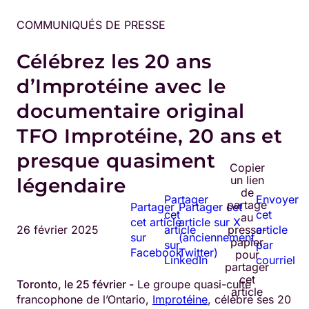
COMMUNIQUÉS DE PRESSE
Célébrez les 20 ans
d’Improtéine avec le
documentaire original
TFO Improtéine, 20 ans et
presque quasiment
Copier
un lien
légendaire
de
Partager
Envoyer
partage
Partager
Partager cet
cet
cet
au
cet article
article sur X
26 février 2025
article
presse-
article
sur
(anciennement
papier
sur
par
Facebook
Twitter)
pour
LinkedIn
courriel
partager
cet
Toronto, le 25 février -
Le groupe quasi-culte
article
francophone de l’Ontario,
Improtéine
, célèbre ses 20