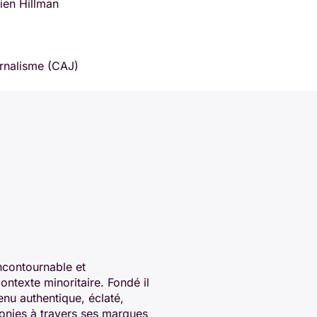
ien Hillman
ournalisme (CAJ)
ncontournable et
texte minoritaire. Fondé il
enu authentique, éclaté,
phonies à travers ses marques