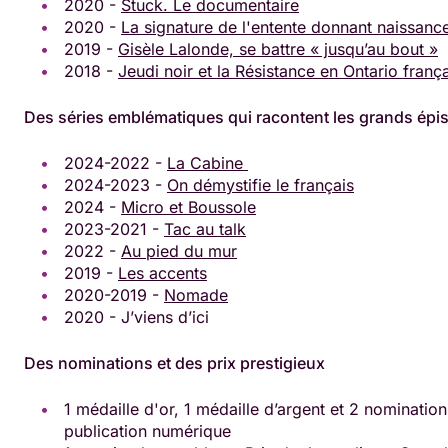
2020 -
Stuck. Le documentaire
2020 -
La signature de l'entente donnant naissanc
2019 -
Gisèle Lalonde, se battre « jusqu’au bout »
2018 -
Jeudi noir et la Résistance en Ontario franç
Des séries emblématiques qui racontent les grands é
2024-2022 -
La Cabine
2024-2023 -
On démystifie le français
2024 -
Micro et Boussole
2023-2021 -
Tac au talk
2022 -
Au pied du mur
2019 -
Les accents
2020-2019 -
Nomade
2020 - J’viens d’ici
Des nominations et des prix prestigieux
1 médaille d'or, 1 médaille d’argent et 2 nominatio
publication numérique